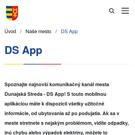
Skočiť
na
hlavný
obsah
Omrvinka
Úvod
Naše mesto
DS App
DS App
Spoznajte najnovší komunikačný kanál mesta
Dunajská Streda - DS App! S touto mobilnou
aplikáciou máte k dispozícii všetky užitočné
informácie, od ubytovania až po podujatia. Ak sa v
meste stretnete s nejakým problémom, vidíte odpadky,
inú chybu alebo výpadok elektriny, môžete to