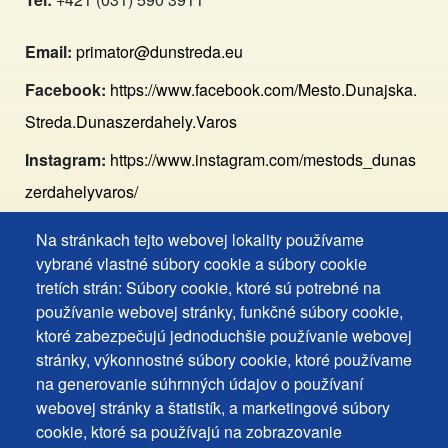
Email:
primator@dunstreda.eu
Facebook:
https://www.facebook.com/Mesto.Dunajska.
Streda.Dunaszerdahely.Varos
Instagram:
https://www.instagram.com/mestods_dunas
zerdahelyvaros/
Na stránkach tejto webovej lokality používame
Footer
Vyhlásenie o prístupnosti
vybrané vlastné súbory cookie a súbory cookie
Cookies
Často kladené otázky
tretích strán: Súbory cookie, ktoré sú potrebné na
používanie webovej stránky, funkčné súbory cookie,
Ochrana osobných údajov
+
ktoré zabezpečujú jednoduchšie používanie webovej
Používanie súborov cookies
ochrana
stránky, výkonnostné súbory cookie, ktoré používame
Nastavenie cookies
na generovanie súhrnných údajov o používaní
osobných
Podnety a spätná väzba
webovej stránky a štatistík, a marketingové súbory
udajov
cookie, ktoré sa používajú na zobrazovanie