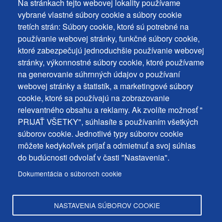
Na stránkach tejto webovej lokality používame
Footer
Vyhlásenie o prístupnosti
vybrané vlastné súbory cookie a súbory cookie
Cookies
Často kladené otázky
tretích strán: Súbory cookie, ktoré sú potrebné na
používanie webovej stránky, funkčné súbory cookie,
Ochrana osobných údajov
+
ktoré zabezpečujú jednoduchšie používanie webovej
Používanie súborov cookies
ochrana
stránky, výkonnostné súbory cookie, ktoré používame
Nastavenie cookies
na generovanie súhrnných údajov o používaní
osobných
Podnety a spätná väzba
webovej stránky a štatistík, a marketingové súbory
udajov
cookie, ktoré sa používajú na zobrazovanie
relevantného obsahu a reklamy. Ak zvolíte možnosť "
Footer
Kontakty
PRIJAŤ VŠETKY", súhlasíte s používaním všetkých
MENU
Mapa stránky
súborov cookie. Jednotlivé typy súborov cookie
môžete kedykoľvek prijať a odmietnuť a svoj súhlas
Mestské správy
do budúcnosti odvolať v časti "Nastavenia".
Programy
Dokumentácia o súboroch cookie
Úradná tabuľa
NASTAVENIA SÚBOROV COOKIE