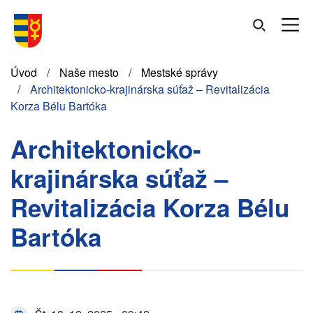
Skočiť
na
hlavný
obsah
Omrvinka
Úvod
Naše mesto
Mestské správy
Architektonicko-krajinárska súťaž – Revitalizácia
Korza Bélu Bartóka
Architektonicko-
krajinárska súťaž –
Revitalizácia Korza Bélu
Bartóka