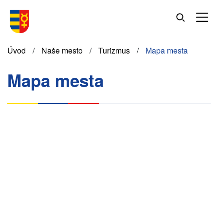
Skočiť
na
hlavný
obsah
Omrvinka
Úvod
Naše mesto
Turizmus
Mapa mesta
Mapa mesta