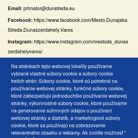
Email:
primator@dunstreda.eu
Facebook:
https://www.facebook.com/Mesto.Dunajska.
Streda.Dunaszerdahely.Varos
Instagram:
https://www.instagram.com/mestods_dunas
zerdahelyvaros/
Na stránkach tejto webovej lokality používame
Footer
Vyhlásenie o prístupnosti
vybrané vlastné súbory cookie a súbory cookie
Cookies
Často kladené otázky
tretích strán: Súbory cookie, ktoré sú potrebné na
používanie webovej stránky, funkčné súbory cookie,
Ochrana osobných údajov
+
ktoré zabezpečujú jednoduchšie používanie webovej
Používanie súborov cookies
ochrana
stránky, výkonnostné súbory cookie, ktoré používame
Nastavenie cookies
na generovanie súhrnných údajov o používaní
osobných
Podnety a spätná väzba
webovej stránky a štatistík, a marketingové súbory
udajov
cookie, ktoré sa používajú na zobrazovanie
relevantného obsahu a reklamy. Ak zvolíte možnosť "
Footer
Kontakty