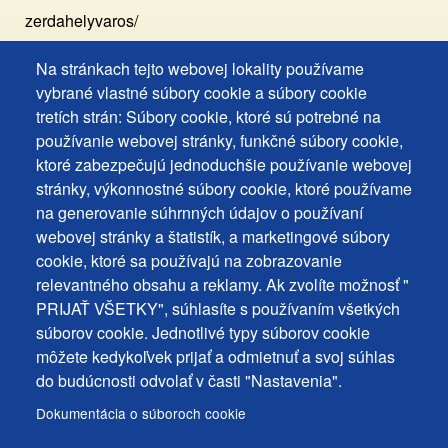
zerdahelyvaros/
Na stránkach tejto webovej lokality používame
Footer
Vyhlásenie o prístupnosti
vybrané vlastné súbory cookie a súbory cookie
Cookies
Často kladené otázky
tretích strán: Súbory cookie, ktoré sú potrebné na
používanie webovej stránky, funkčné súbory cookie,
Ochrana osobných údajov
+
ktoré zabezpečujú jednoduchšie používanie webovej
Používanie súborov cookies
ochrana
stránky, výkonnostné súbory cookie, ktoré používame
Nastavenie cookies
na generovanie súhrnných údajov o používaní
osobných
Podnety a spätná väzba
webovej stránky a štatistík, a marketingové súbory
udajov
cookie, ktoré sa používajú na zobrazovanie
relevantného obsahu a reklamy. Ak zvolíte možnosť "
Footer
Kontakty
PRIJAŤ VŠETKY", súhlasíte s používaním všetkých
MENU
Mapa stránky
súborov cookie. Jednotlivé typy súborov cookie
môžete kedykoľvek prijať a odmietnuť a svoj súhlas
Mestské správy
do budúcnosti odvolať v časti "Nastavenia".
Programy
Dokumentácia o súboroch cookie
Úradná tabuľa