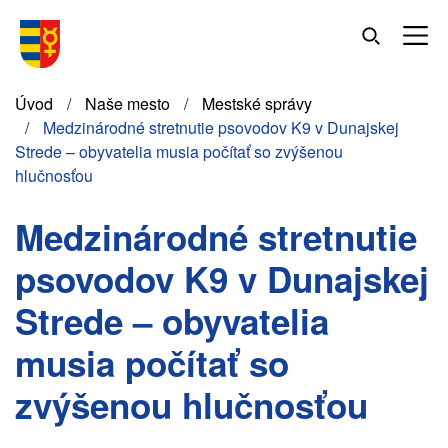
Skočiť
na
hlavný
obsah
Omrvinka
Úvod
Naše mesto
Mestské správy
Medzinárodné stretnutie psovodov K9 v Dunajskej
Strede – obyvatelia musia počítať so zvýšenou
hlučnosťou
Medzinárodné stretnutie
psovodov K9 v Dunajskej
Strede – obyvatelia
musia počítať so
zvýšenou hlučnosťou