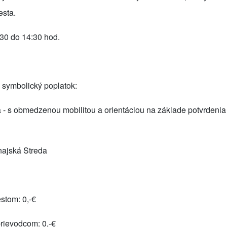
esta.
30 do 14:30 hod.
 symbolický poplatok:
a
- s obmedzenou mobilitou a orientáciou na základe potvrdenia
najská Streda
estom:
0,-€
prievodcom: 0
,-€