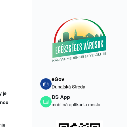
eGov
Dunajská Streda
 je
DS App
enou
mobilná aplikácia mesta
nie