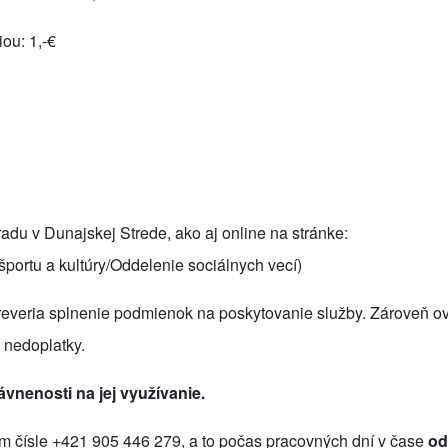
iou:
1,-€
du v Dunajskej Strede, ako aj online na stránke:
športu a kultúry/Oddelenie sociálnych vecí)
everia splnenie podmienok na poskytovanie služby. Zároveň ove
 nedoplatky.
vnenosti na jej využívanie.
om čísle +421 905 446 279, a to počas pracovných dní v čase
od