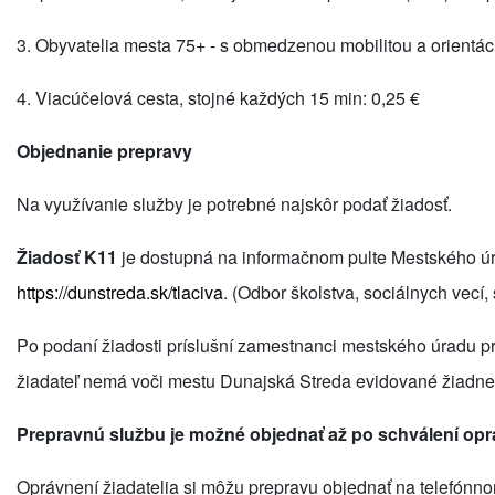
3. O
byvatelia mesta 75+ - s obmedzenou mobilitou a orientác
4. Viacúčelová cesta, stojné každých 15 min:
0,25 €
Objednanie prepravy
Na využívanie služby je potrebné najskôr podať žiadosť.
Žiadosť K11
je dostupná na informačnom pulte Mestského úra
https://dunstreda.sk/tlaciva
. (
Odbor školstva, sociálnych vecí, 
Po podaní žiadosti príslušní zamestnanci mestského úradu pr
žiadateľ nemá voči mestu Dunajská Streda evidované žiadne
Prepravnú službu je možné objednať až po schválení oprá
Oprávnení žiadatelia si môžu prepravu objednať na telefónn