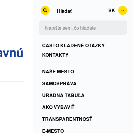
SK
Hľadať
Kontakty
ČASTO KLADENÉ OTÁZKY
ravnú
+
KONTAKTY
Rss
Menu
NAŠE MESTO
+
SK
ČKO
SAMOSPRÁVA
ÚRADNÁ TABUĽA
AKO VYBAVIŤ
TRANSPARENTNOSŤ
E-MESTO