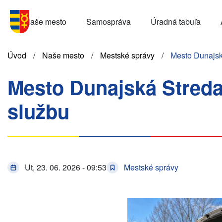
Skočiť
Menu
na
Naše mesto
Samospráva
Úradná tabuľa
SK
hlavný
obsah
Omrvinka
Úvod
Naše mesto
Mestské správy
Mesto Dunajská
Mesto Dunajská Streda 
službu
Ut, 23. 06. 2026 - 09:53
Mestské správy