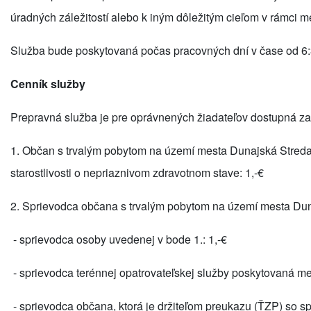
úradných záležitostí alebo k iným dôležitým cieľom v rámci m
Služba bude poskytovaná počas pracovných dní v čase od 6:
Cenník služby
Prepravná služba je pre oprávnených žiadateľov dostupná za
1.
Občan s trvalým pobytom na území mesta Dunajská Stred
starostlivosti o nepriaznivom zdravotnom stave:
1,-€
2. Sprievodca občana s trvalým pobytom na území mesta Du
- sprievodca osoby uvedenej v bode 1.:
1,-€
- sprievodca terénnej opatrovateľskej služby poskytovaná m
- sprievodca občana, ktorá je držiteľom preukazu (ŤZP) so s