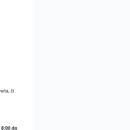
ria, či
 8:00 do