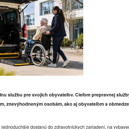
nu službu pre svojich obyvateľov. Cieľom prepravnej služby
ím, znevýhodneným osobám, ako aj obyvateľom s obmedz
 jednoduchšie dostanú do zdravotníckych zariadení, na vybave