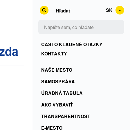
SK
Hľadať
Kontakty
ČASTO KLADENÉ OTÁZKY
ezda
+
KONTAKTY
Rss
Menu
NAŠE MESTO
+
SK
ČKO
SAMOSPRÁVA
ÚRADNÁ TABUĽA
AKO VYBAVIŤ
TRANSPARENTNOSŤ
E-MESTO