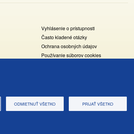
Footer
Vyhlásenie o prístupnosti
Cookies
Často kladené otázky
Ochrana osobných údajov
+
Používanie súborov cookies
ochrana
Nastavenie cookies
osobných
Podnety a spätná väzba
udajov
E
ODMIETNUŤ VŠETKO
PRIJAŤ VŠETKO