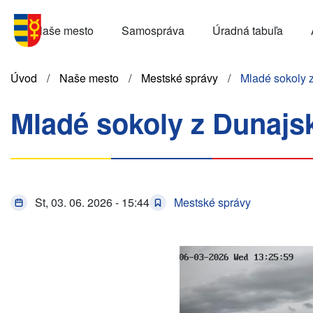
Skočiť
Menu
na
Naše mesto
Samospráva
Úradná tabuľa
SK
hlavný
obsah
Omrvinka
Úvod
Naše mesto
Mestské správy
Mladé sokoly z
Mladé sokoly z Dunajsk
St, 03. 06. 2026 - 15:44
Mestské správy