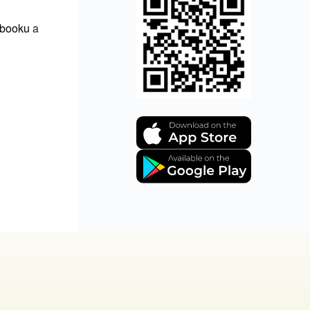
ebooku
a