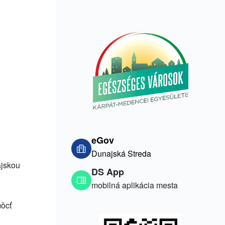
eGov
Dunajská Streda
ajskou
DS App
mobilná aplikácia mesta
môcť