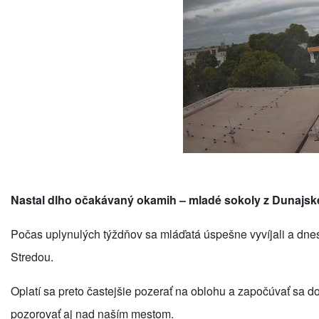
Nastal dlho očakávaný okamih – mladé sokoly z Dunajskej 
Počas uplynulých týždňov sa mláďatá úspešne vyvíjali a dnes
Stredou.
Oplatí sa preto častejšie pozerať na oblohu a započúvať sa do
pozorovať aj nad naším mestom.