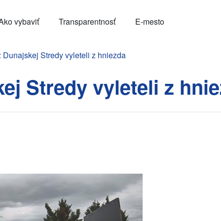
Ako vybaviť
Transparentnosť
E-mesto
 Dunajskej Stredy vyleteli z hniezda
ej Stredy vyleteli z hni