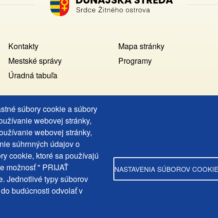
Footer
Kontakty
Mapa stránky
MENU
Mestské správy
Programy
Úradná tabuľa
astné súbory cookie a súbory
používanie webovej stránky,
Copyright © Mesto Dunajská Streda, 2025
oužívanie webovej stránky,
web design:
epix media
nie súhrnných údajov o
ry cookie, ktoré sa používajú
te možnosť " PRIJAŤ
NASTAVENIA SÚBOROV COOKI
. Jednotlivé typy súborov
rdahely.Varos
 do budúcnosti odvolať v
ahelyvaros/