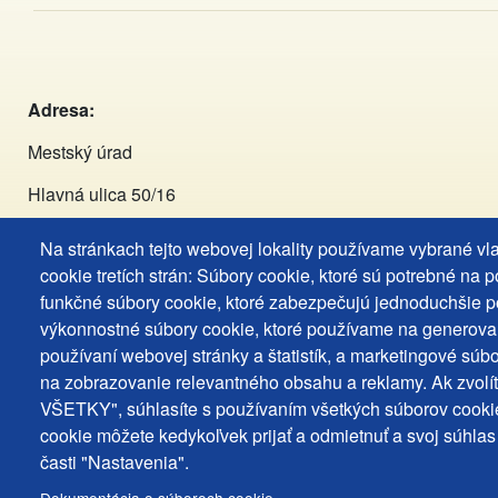
Adresa:
Mestský úrad
Hlavná ulica 50/16
929 01 Dunajská Streda
Na stránkach tejto webovej lokality používame vybrané vl
cookie tretích strán: Súbory cookie, ktoré sú potrebné na 
Tel:
+421 (031) 590 3911
funkčné súbory cookie, ktoré zabezpečujú jednoduchšie p
výkonnostné súbory cookie, ktoré používame na generova
Email:
primator@dunstreda.eu
používaní webovej stránky a štatistík, a marketingové súbo
na zobrazovanie relevantného obsahu a reklamy. Ak zvolí
Facebook:
VŠETKY", súhlasíte s používaním všetkých súborov cookie
https://www.facebook.com/Mesto.Dunajska.Streda.Dunasze
cookie môžete kedykoľvek prijať a odmietnuť a svoj súhlas
časti "Nastavenia".
Instagram:
https://www.instagram.com/mestods_dunaszerd