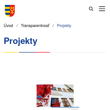
Skočiť
na
hlavný
obsah
Omrvinka
Úvod
Transparentnosť
Projekty
Projekty