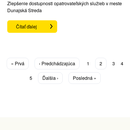
Zlepšenie dostupnosti opatrovateľských služieb v meste
Dunajská Streda
Čítať ďalej
Stránkovanie
Prvá
« Prvá
Predchádzajúca
‹ Predchádzajúca
Page
1
Aktuálna
2
Page
3
Pag
4
strana
strana
stránka
Page
5
Ďalšia
Ďalšia ›
Posledná
Posledná »
strana
strana