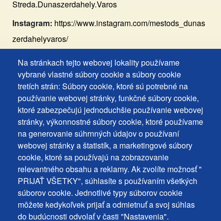
Streda.Dunaszerdahely.Varos
Instagram:
https://www.instagram.com/mestods_dunas
zerdahelyvaros/
Na stránkach tejto webovej lokality používame
Footer
Vyhlásenie o prístupnosti
vybrané vlastné súbory cookie a súbory cookie
Cookies
Často kladené otázky
tretích strán: Súbory cookie, ktoré sú potrebné na
používanie webovej stránky, funkčné súbory cookie,
Ochrana osobných údajov
+
ktoré zabezpečujú jednoduchšie používanie webovej
Používanie súborov cookies
ochrana
stránky, výkonnostné súbory cookie, ktoré používame
Nastavenie cookies
na generovanie súhrnných údajov o používaní
osobných
Podnety a spätná väzba
webovej stránky a štatistík, a marketingové súbory
udajov
cookie, ktoré sa používajú na zobrazovanie
relevantného obsahu a reklamy. Ak zvolíte možnosť "
Footer
Kontakty
PRIJAŤ VŠETKY", súhlasíte s používaním všetkých
MENU
Mapa stránky
súborov cookie. Jednotlivé typy súborov cookie
môžete kedykoľvek prijať a odmietnuť a svoj súhlas
Mestské správy
do budúcnosti odvolať v časti "Nastavenia".