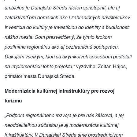
ambíciou je Dunajskú Stredu nielen sprístupniť, ale aj
zatraktívniť pre domácich ako i zahraničných návštevníkov.
Investícia do kultúry je investíciou do identity a budúcnosti
nášho mesta. Som presvedčený, že týmto krokom
posilníme regionálnu ako aj cezhraničnú spoluprácu.
Ďakujem všetkým, ktorí sa akýmkoľvek spôsobom podieľali
na implementácií tohto projektu
,“ vyzdvihol Zoltán Hájos,
primátor mesta Dunajská Streda.
Modernizácia kultúrnej infraštruktúry pre rozvoj
turizmu
„Podpora regionálneho rozvoja je pre nás kľúčová, a jej
neoddeliteľnou súčasťou je aj modernizácia kultúrnej
infraštruktúry. V Dunajskej Strede sme prostredníctvom