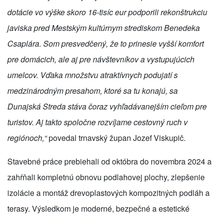
dotácie vo výške skoro 16-tisíc eur podporili rekonštrukciu
javiska pred Mestským kultúrnym strediskom Benedeka
Csaplára. Som presvedčený, že to prinesie vyšší komfort
pre domácich, ale aj pre návštevníkov a vystupujúcich
umelcov. Vďaka množstvu atraktívnych podujatí s
medzinárodným presahom, ktoré sa tu konajú, sa
Dunajská Streda stáva čoraz vyhľadávanejším cieľom pre
turistov. Aj takto spoločne rozvíjame cestovný ruch v
regiónoch,“
povedal trnavský župan Jozef Viskupič.
Stavebné práce prebiehali od októbra do novembra 2024 a
zahŕňali kompletnú obnovu podlahovej plochy, zlepšenie
izolácie a montáž drevoplastových kompozitných podláh a
terasy. Výsledkom je moderné, bezpečné a estetické