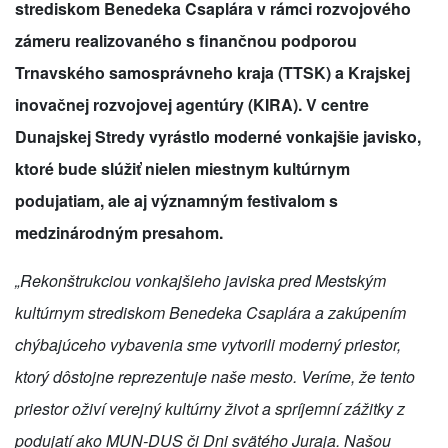
strediskom Benedeka Csaplára v rámci rozvojového
zámeru realizovaného s finančnou podporou
Trnavského samosprávneho kraja (TTSK) a Krajskej
inovačnej rozvojovej agentúry (KIRA). V centre
Dunajskej Stredy vyrástlo moderné vonkajšie javisko,
ktoré bude slúžiť nielen miestnym kultúrnym
podujatiam, ale aj významným festivalom s
medzinárodným presahom.
„Rekonštrukciou vonkajšieho javiska pred Mestským
kultúrnym strediskom Benedeka Csaplára a zakúpením
chýbajúceho vybavenia sme vytvorili moderný priestor,
ktorý dôstojne reprezentuje naše mesto. Veríme, že tento
priestor oživí verejný kultúrny život a spríjemní zážitky z
podujatí ako MUN-DUS či Dni svätého Juraja. Našou