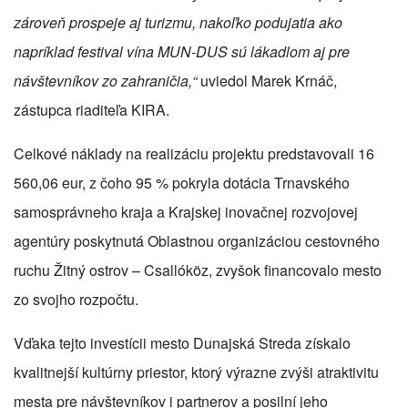
zároveň prospeje aj turizmu, nakoľko podujatia ako
napríklad festival vína MUN-DUS sú lákadlom aj pre
návštevníkov zo zahraničia,“
uviedol Marek Krnáč,
zástupca riaditeľa KIRA.
Celkové náklady na realizáciu projektu predstavovali 16
560,06 eur, z čoho 95 % pokryla dotácia Trnavského
samosprávneho kraja a Krajskej inovačnej rozvojovej
agentúry poskytnutá Oblastnou organizáciou cestovného
ruchu Žitný ostrov – Csallóköz, zvyšok financovalo mesto
zo svojho rozpočtu.
Vďaka tejto investícii mesto Dunajská Streda získalo
kvalitnejší kultúrny priestor, ktorý výrazne zvýši atraktivitu
mesta pre návštevníkov i partnerov a posilní jeho