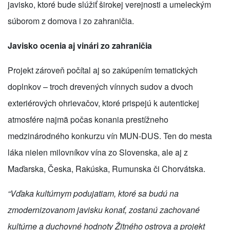
javisko, ktoré bude slúžiť širokej verejnosti a umeleckým
súborom z domova i zo zahraničia.
Javisko ocenia aj vinári zo zahraničia
Projekt zároveň počítal aj so zakúpením tematických
doplnkov – troch drevených vínnych sudov a dvoch
exteriérových ohrievačov, ktoré prispejú k autentickej
atmosfére najmä počas konania prestížneho
medzinárodného konkurzu vín MUN-DUS. Ten do mesta
láka nielen milovníkov vína zo Slovenska, ale aj z
Maďarska, Česka, Rakúska, Rumunska či Chorvátska.
“Vďaka kultúrnym podujatiam, ktoré sa budú na
zmodernizovanom javisku konať, zostanú zachované
kultúrne a duchovné hodnoty Žitného ostrova a projekt