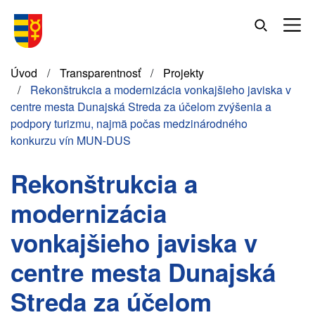
Skočiť
na
hlavný
obsah
Omrvinka
Úvod
Transparentnosť
Projekty
Rekonštrukcia a modernizácia vonkajšieho javiska v
centre mesta Dunajská Streda za účelom zvýšenia a
podpory turizmu, najmä počas medzinárodného
konkurzu vín MUN-DUS
Rekonštrukcia a
modernizácia
vonkajšieho javiska v
centre mesta Dunajská
Streda za účelom