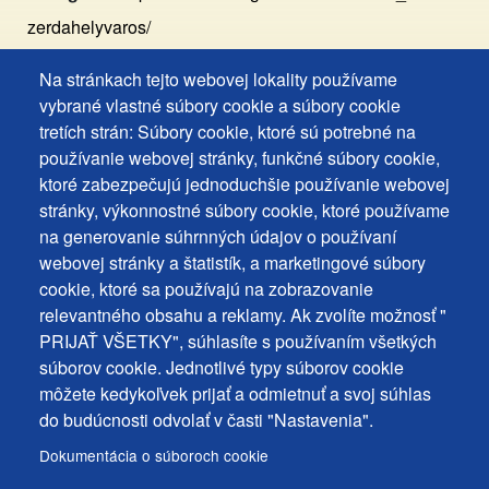
zerdahelyvaros/
Na stránkach tejto webovej lokality používame
Footer
Vyhlásenie o prístupnosti
vybrané vlastné súbory cookie a súbory cookie
Cookies
Často kladené otázky
tretích strán: Súbory cookie, ktoré sú potrebné na
používanie webovej stránky, funkčné súbory cookie,
Ochrana osobných údajov
+
ktoré zabezpečujú jednoduchšie používanie webovej
Používanie súborov cookies
ochrana
stránky, výkonnostné súbory cookie, ktoré používame
Nastavenie cookies
na generovanie súhrnných údajov o používaní
osobných
Podnety a spätná väzba
webovej stránky a štatistík, a marketingové súbory
udajov
cookie, ktoré sa používajú na zobrazovanie
relevantného obsahu a reklamy. Ak zvolíte možnosť "
Footer
Kontakty
PRIJAŤ VŠETKY", súhlasíte s používaním všetkých
MENU
Mapa stránky
súborov cookie. Jednotlivé typy súborov cookie
môžete kedykoľvek prijať a odmietnuť a svoj súhlas
Mestské správy
do budúcnosti odvolať v časti "Nastavenia".
Programy
Dokumentácia o súboroch cookie
Úradná tabuľa