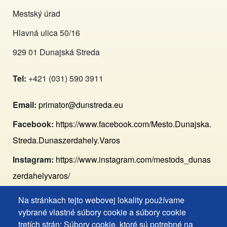
Mestský úrad
Hlavná ulica 50/16
929 01 Dunajská Streda
Tel:
+421 (031) 590 3911
Email:
primator@dunstreda.eu
Facebook:
https://www.facebook.com/Mesto.Dunajska.
Streda.Dunaszerdahely.Varos
Instagram:
https://www.instagram.com/mestods_dunas
zerdahelyvaros/
Na stránkach tejto webovej lokality používame
Footer
Vyhlásenie o prístupnosti
vybrané vlastné súbory cookie a súbory cookie
Často kladené otázky
tretích strán: Súbory cookie, ktoré sú potrebné na