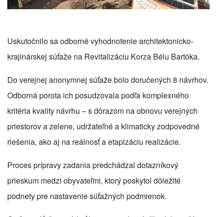
Uskutočnilo sa odborné vyhodnotenie architektonicko-
krajinárskej súťaže na Revitalizáciu Korza Bélu Bartóka.
Do verejnej anonymnej súťaže bolo doručených 8 návrhov.
Odborná porota ich posudzovala podľa komplexného
kritéria kvality návrhu – s dôrazom na obnovu verejných
priestorov a zelene, udržateľné a klimaticky zodpovedné
riešenia, ako aj na reálnosť a etapizáciu realizácie.
Proces prípravy zadania predchádzal dotazníkový
prieskum medzi obyvateľmi, ktorý poskytol dôležité
podnety pre nastavenie súťažných podmienok.