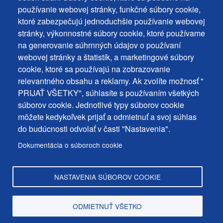
Cookies
používanie webovej stránky, funkčné súbory cookie,
Ochrana osobných údajov
+
ktoré zabezpečujú jednoduchšie používanie webovej
Používanie súborov cookies
ochrana
stránky, výkonnostné súbory cookie, ktoré používame
Nastavenie cookies
na generovanie súhrnných údajov o používaní
osobných
Podnety a spätná väzba
webovej stránky a štatistík, a marketingové súbory
udajov
cookie, ktoré sa používajú na zobrazovanie
relevantného obsahu a reklamy. Ak zvolíte možnosť "
Footer
Kontakty
PRIJAŤ VŠETKY", súhlasíte s používaním všetkých
MENU
Mapa stránky
súborov cookie. Jednotlivé typy súborov cookie
môžete kedykoľvek prijať a odmietnuť a svoj súhlas
Mestské správy
do budúcnosti odvolať v časti "Nastavenia".
Programy
Dokumentácia o súboroch cookie
Úradná tabuľa
NASTAVENIA SÚBOROV COOKIE
Copyright © Mesto Dunajská Streda, 2025
ODMIETNUŤ VŠETKO
web design:
epix media