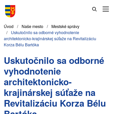
Skočiť
na
hlavný
obsah
Omrvinka
Úvod
Naše mesto
Mestské správy
Uskutočnilo sa odborné vyhodnotenie
architektonicko-krajinárskej súťaže na Revitalizáciu
Korza Bélu Bartóka
Uskutočnilo sa odborné
vyhodnotenie
architektonicko-
krajinárskej súťaže na
Revitalizáciu Korza Bélu
Bartóka