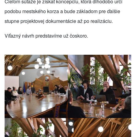
Cieľom súťaže je získať koncepciu, ktorá dlhodobo určí
podobu mestského korza a bude základom pre ďalšie
stupne projektovej dokumentácie až po realizáciu.
Víťazný návrh predstavíme už čoskoro.