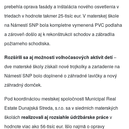
prebehla oprava fasády a inštalácia nového osvetlenia v
triedach v hodnote takmer 25-tisíc eur. V materskej škole
na Námestí SNP bola kompletne vymenená PVC podlaha
a zároveň došlo aj k rekonštrukcii schodov a zábradlia
požiarneho schodiska.
Rozšírili sa aj možnosti voľnočasových aktivít detí
–
dve materské školy získali nové trojkolky a zariadenie na
Námestí SNP bolo doplnené o záhradné lavičky a nový
záhradný domček.
Pod koordináciou mestskej spoločnosti Municipal Real
Estate Dunajská Streda, s.r.o. sa v siedmich materských
školách
realizovali aj rozsiahle údržbárske práce
v
hodnote viac ako 56-tisíc eur. Išlo najmä o opravy