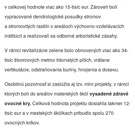
v celkovej hodnote viac ako 15-tisíc eur. Zároveň boli
vypracované dendrologické posudky stromov
a stromovitých rastlín v areáloch výchovno-vzdelávacích
inštitúcií a realizovali sa odborné arboristické zásahy.
V rámci revitalizácie zelene bolo obnovených viac ako 34-
tisíc štvorcových metrov trávnatých plôch, vrátane
vertikutácie, odstraňovania buriny, hnojenia a dosevu.
Osobitnú pozornosť si zaslúžia aj tzv. mini projekty, v rámci
ktorých boli do areálov materských škôl
vysadené zdravé
ovocné kry.
Celková hodnota projektu dosiahla takmer 12-
tisíc eur a v mestských škôlkach pribudlo spolu 270
ovocných kríkov.