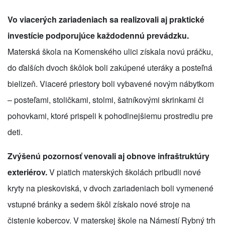
Vo viacerých zariadeniach sa realizovali aj praktické
investície podporujúce každodennú prevádzku.
Materská škola na Komenského ulici získala novú práčku,
do ďalších dvoch škôlok boli zakúpené uteráky a posteľná
bielizeň. Viaceré priestory boli vybavené novým nábytkom
– posteľami, stoličkami, stolmi, šatníkovými skrinkami či
pohovkami, ktoré prispeli k pohodlnejšiemu prostrediu pre
deti.
Zvýšenú pozornosť venovali aj obnove infraštruktúry
exteriérov.
V piatich materských školách pribudli nové
kryty na pieskoviská, v dvoch zariadeniach boli vymenené
vstupné bránky a sedem škôl získalo nové stroje na
čistenie kobercov. V materskej škole na Námestí Rybný trh