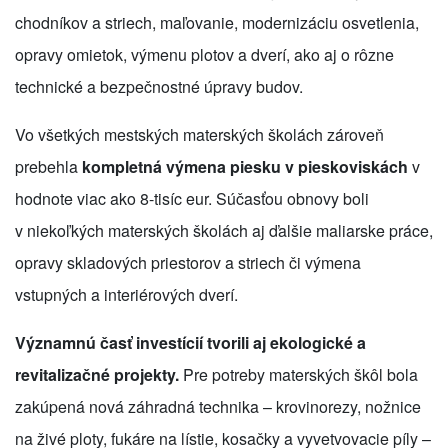
chodníkov a striech, maľovanie, modernizáciu osvetlenia,
opravy omietok, výmenu plotov a dverí, ako aj o rôzne
technické a bezpečnostné úpravy budov.
Vo všetkých mestských materských školách zároveň
prebehla
kompletná výmena piesku v pieskoviskách
v
hodnote viac ako 8-tisíc eur. Súčasťou obnovy boli
v niekoľkých materských školách aj ďalšie maliarske práce,
opravy skladových priestorov a striech či výmena
vstupných a interiérových dverí.
Významnú časť investícií tvorili aj ekologické a
revitalizačné projekty.
Pre potreby materských škôl bola
zakúpená nová záhradná technika – krovinorezy, nožnice
na živé ploty, fukáre na lístie, kosačky a vyvetvovacie píly –