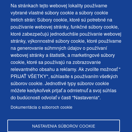
Na stránkach tejto webovej lokality používame
Footer
Vyhlásenie o prístupnosti
vybrané vlastné súbory cookie a súbory cookie
Cookies
Často kladené otázky
tretích strán: Súbory cookie, ktoré sú potrebné na
používanie webovej stránky, funkčné súbory cookie,
Ochrana osobných údajov
+
ktoré zabezpečujú jednoduchšie používanie webovej
Používanie súborov cookies
ochrana
stránky, výkonnostné súbory cookie, ktoré používame
Nastavenie cookies
na generovanie súhrnných údajov o používaní
osobných
Podnety a spätná väzba
webovej stránky a štatistík, a marketingové súbory
udajov
cookie, ktoré sa používajú na zobrazovanie
relevantného obsahu a reklamy. Ak zvolíte možnosť "
Footer
Kontakty
PRIJAŤ VŠETKY", súhlasíte s používaním všetkých
MENU
Mapa stránky
súborov cookie. Jednotlivé typy súborov cookie
môžete kedykoľvek prijať a odmietnuť a svoj súhlas
Mestské správy
do budúcnosti odvolať v časti "Nastavenia".
Programy
Dokumentácia o súboroch cookie
Úradná tabuľa
NASTAVENIA SÚBOROV COOKIE