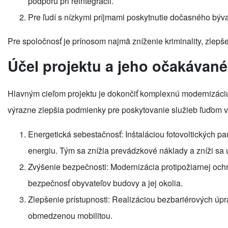
podporu pri reintegrácii.
Pre ľudí s nízkymi príjmami poskytnutie dočasného bývan
Pre spoločnosť je prínosom najmä zníženie kriminality, zlepše
Účel projektu a jeho očakávané
Hlavným cieľom projektu je dokončiť komplexnú modernizáciu 
výrazne zlepšia podmienky pre poskytovanie služieb ľuďom v nú
Energetická sebestačnosť: Inštaláciou fotovoltických p
energiu. Tým sa znížia prevádzkové náklady a zníži sa 
Zvýšenie bezpečnosti: Modernizácia protipožiarnej oc
bezpečnosť obyvateľov budovy a jej okolia.
Zlepšenie prístupnosti: Realizáciou bezbariérových úpr
obmedzenou mobilitou.