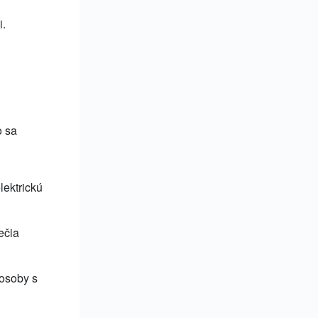
i.
o sa
lektrickú
ečia
 osoby s