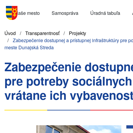
Skočiť
Menu
na
Naše mesto
Samospráva
Úradná tabuľa
SK
hlavný
obsah
Omrvinka
Úvod
Transparentnosť
Projekty
Zabezpečenie dostupnej a prístupnej infraštruktúry pre po
meste Dunajská Streda
Zabezpečenie dostupnej
pre potreby sociálnych 
vrátane ich vybavenos