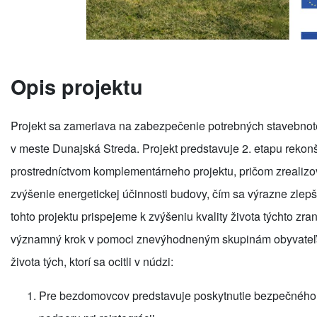
Opis projektu
Projekt sa zameriava na zabezpečenie potrebných stavebnote
v meste Dunajská Streda. Projekt predstavuje 2. etapu rekonš
prostredníctvom komplementárneho projektu, pričom zrealizo
zvýšenie energetickej účinnosti budovy, čím sa výrazne zlep
tohto projektu prispejeme k zvýšeniu kvality života týchto zran
významný krok v pomoci znevýhodneným skupinám obyvateľstva,
života tých, ktorí sa ocitli v núdzi:
Pre bezdomovcov predstavuje poskytnutie bezpečného ú