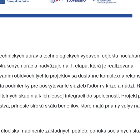
chnických úprav a technologických vybavení objektu nocľahárn
trukčných prác a nadväzuje na 1. etapu, ktorá je realizovaná
vaním obidvoch týchto projektov sa dosiahne komplexná rekonš
šia podmienky pre poskytovanie služieb ľuďom v kríze a núdzi. 
iteľných skupín a k ich lepšej integrácii do spoločnosti. Projekt
 prinesie širokú škálu benefitov, ktoré majú priamy vplyv na 
točiska, naplnenie základných potrieb, ponuku sociálnych slu