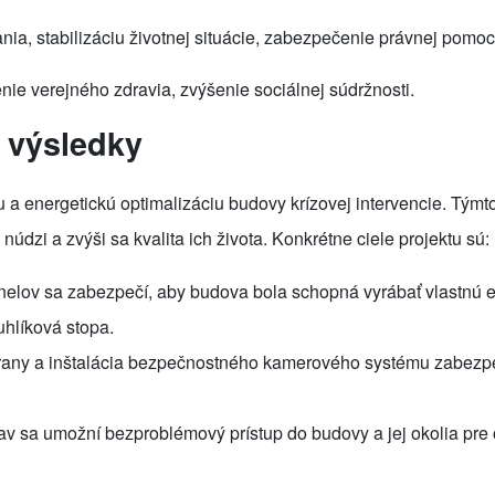
ia, stabilizáciu životnej situácie, zabezpečenie právnej pomoc
nie verejného zdravia, zvýšenie sociálnej súdržnosti.
 výsledky
a energetickú optimalizáciu budovy krízovej intervencie. Týmt
dzi a zvýši sa kvalita ich života. Konkrétne ciele projektu sú:
anelov sa zabezpečí, aby budova bola schopná vyrábať vlastnú e
uhlíková stopa.
hrany a inštalácia bezpečnostného kamerového systému zabezp
av sa umožní bezproblémový prístup do budovy a jej okolia pre