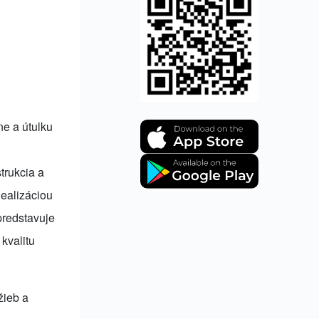
e a útulku
trukcia a
Realizáciou
 predstavuje
kvalitu
žieb a