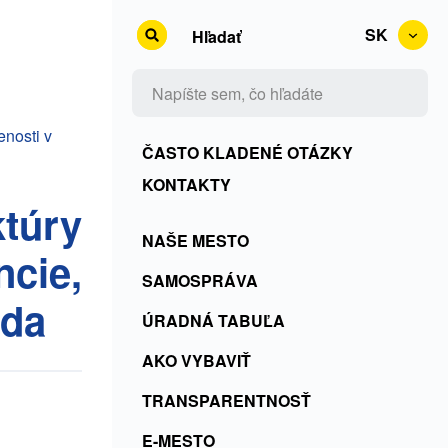
SK
Hľadať
enosti v
Kontakty
ČASTO KLADENÉ OTÁZKY
+
KONTAKTY
ktúry
Rss
Menu
NAŠE MESTO
+
ncie,
SK
ČKO
SAMOSPRÁVA
eda
ÚRADNÁ TABUĽA
AKO VYBAVIŤ
TRANSPARENTNOSŤ
E-MESTO