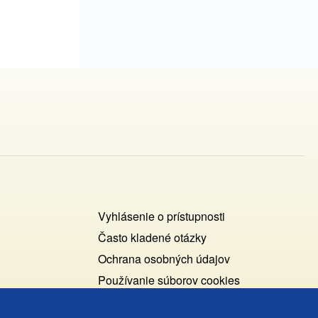
Footer
Vyhlásenie o prístupnosti
Cookies
Často kladené otázky
Ochrana osobných údajov
+
Používanie súborov cookies
ochrana
Nastavenie cookies
osobných