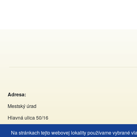
Adresa:
Mestský úrad
Hlavná ulica 50/16
929 01 Dunajská Streda
Na stránkach tejto webovej lokality používame vybrané vl