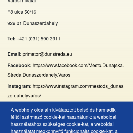
Városi hivatal
Fő utca 50/16
929 01 Dunaszerdahely
Tel:
+421 (031) 590 3911
Email:
primator@dunstreda.eu
Facebook:
https://www.facebook.com/Mesto.Dunajska.
Streda.Dunaszerdahely.Varos
Instagram:
https://www.instagram.com/mestods_dunas
zerdahelyvaros/
A webhely oldalain kiválasztott belső és harmadik
Footer
Hozzáférhetőségi nyilatkozat
féltől származó cookie-kat használunk: a weboldal
Cookies
Gyakran ismételt kérdések
használatához szükséges cookie-kat, a weboldal
használatát megkönnyítő funkcionális cookie-kat, a
Személyes adatok védelme