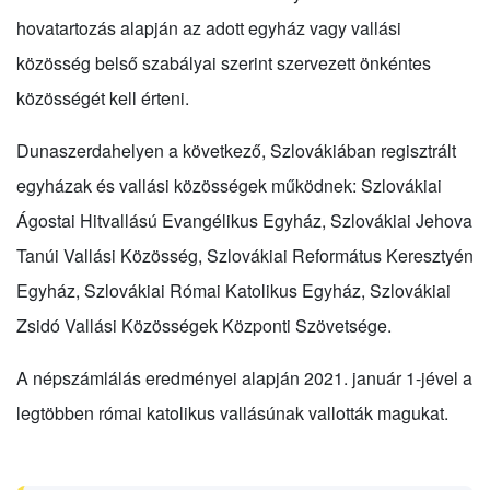
hovatartozás alapján az adott egyház vagy vallási
közösség belső szabályai szerint szervezett önkéntes
közösségét kell érteni.
Dunaszerdahelyen a következő, Szlovákiában regisztrált
egyházak és vallási közösségek működnek: Szlovákiai
Ágostai Hitvallású Evangélikus Egyház, Szlovákiai Jehova
Tanúi Vallási Közösség, Szlovákiai Református Keresztyén
Egyház, Szlovákiai Római Katolikus Egyház, Szlovákiai
Zsidó Vallási Közösségek Központi Szövetsége.
A népszámlálás eredményei alapján 2021. január 1-jével a
legtöbben római katolikus vallásúnak vallották magukat.