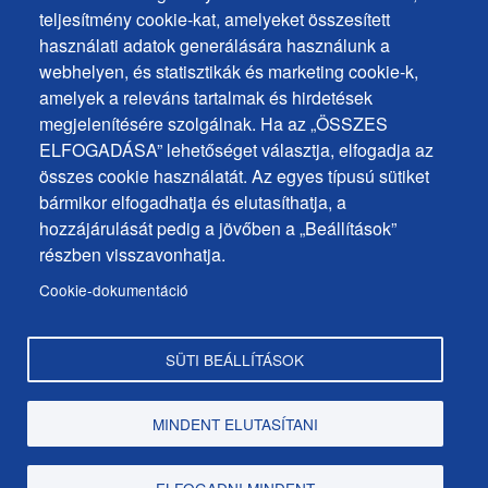
+
teljesítmény cookie-kat, amelyeket összesített
Sütik használata
ochrana
használati adatok generálására használunk a
Sütik beállítások
webhelyen, és statisztikák és marketing cookie-k,
osobných
Javaslatok és visszajelzések
amelyek a releváns tartalmak és hirdetések
udajov
megjelenítésére szolgálnak. Ha az „ÖSSZES
ELFOGADÁSA” lehetőséget választja, elfogadja az
Footer
Elérhetőségek
összes cookie használatát. Az egyes típusú sütiket
MENU
Oldaltérkép
bármikor elfogadhatja és elutasíthatja, a
hozzájárulását pedig a jövőben a „Beállítások”
Hírek a városból
részben visszavonhatja.
Programok
Cookie-dokumentáció
Hivatalos közlemények
SÜTI BEÁLLÍTÁSOK
Copyright © Dunaszerdahely város, 2025
MINDENT ELUTASÍTANI
web design:
epix media
ELFOGADNI MINDENT