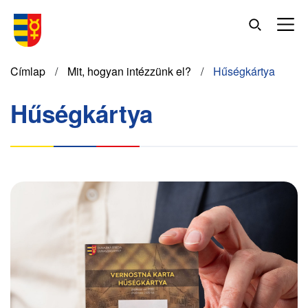
Ugrás
a
tartalomra
Morzsa
Címlap
Mit, hogyan intézzünk el?
Hűségkártya
Hűségkártya