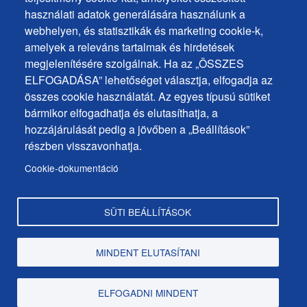
Sütik használata
ochrana
használati adatok generálására használunk a
Sütik beállítások
webhelyen, és statisztikák és marketing cookie-k,
osobných
Javaslatok és visszajelzések
amelyek a releváns tartalmak és hirdetések
udajov
megjelenítésére szolgálnak. Ha az „ÖSSZES
ELFOGADÁSA” lehetőséget választja, elfogadja az
Footer
Elérhetőségek
összes cookie használatát. Az egyes típusú sütiket
MENU
Oldaltérkép
bármikor elfogadhatja és elutasíthatja, a
hozzájárulását pedig a jövőben a „Beállítások”
Hírek a városból
részben visszavonhatja.
Programok
Cookie-dokumentáció
Hivatalos közlemények
SÜTI BEÁLLÍTÁSOK
Copyright © Dunaszerdahely város, 2025
MINDENT ELUTASÍTANI
web design:
epix media
ELFOGADNI MINDENT