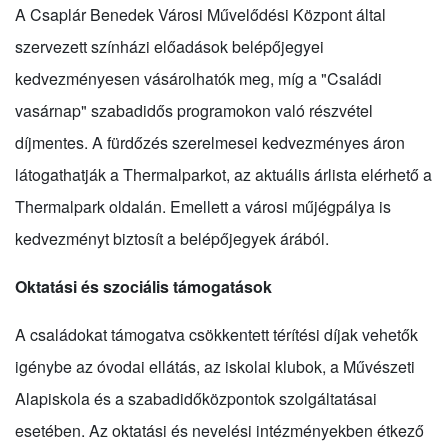
A Csaplár Benedek Városi Művelődési Központ által
szervezett színházi előadások belépőjegyei
kedvezményesen vásárolhatók meg, míg a "Családi
vasárnap" szabadidős programokon való részvétel
díjmentes. A fürdőzés szerelmesei kedvezményes áron
látogathatják a Thermalparkot, az aktuális árlista elérhető a
Thermalpark oldalán. Emellett a városi műjégpálya is
kedvezményt biztosít a belépőjegyek árából.
Oktatási és szociális támogatások
A családokat támogatva csökkentett térítési díjak vehetők
igénybe az óvodai ellátás, az iskolai klubok, a Művészeti
Alapiskola és a szabadidőközpontok szolgáltatásai
esetében. Az oktatási és nevelési intézményekben étkező