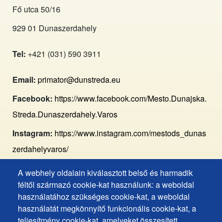
Fő utca 50/16
929 01 Dunaszerdahely
Tel:
+421 (031) 590 3911
Email:
primator@dunstreda.eu
Facebook:
https://www.facebook.com/Mesto.Dunajska.
Streda.Dunaszerdahely.Varos
Instagram:
https://www.instagram.com/mestods_dunas
zerdahelyvaros/
A webhely oldalain kiválasztott belső és harmadik
Footer
Hozzáférhetőségi nyilatkozat
féltől származó cookie-kat használunk: a weboldal
Cookies
Gyakran ismételt kérdések
használatához szükséges cookie-kat, a weboldal
használatát megkönnyítő funkcionális cookie-kat, a
Személyes adatok védelme
+
teljesítmény cookie-kat, amelyeket összesített