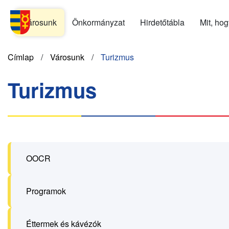
Ugrás
Menu
a
Városunk
Önkormányzat
Hirdetőtábla
Mit, ho
SK
tartalomra
Morzsa
Címlap
Városunk
Turizmus
Turizmus
OOCR
Programok
Éttermek és kávézók