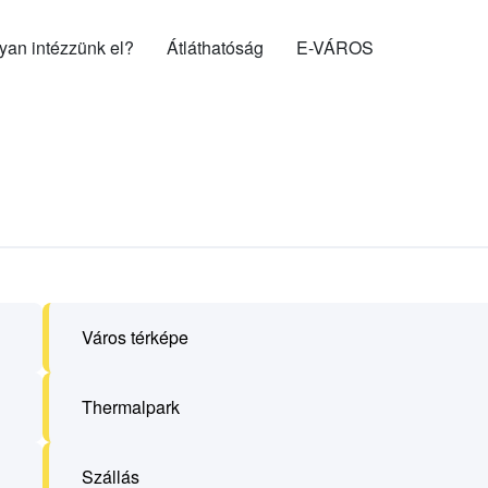
gyan intézzünk el?
Átláthatóság
E-VÁROS
Város térképe
Thermalpark
Szállás