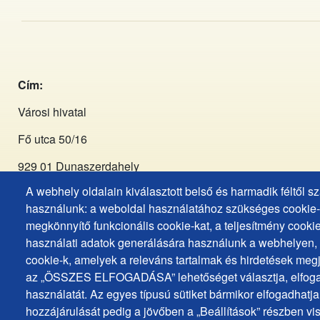
Cím:
Városi hivatal
Fő utca 50/16
929 01 Dunaszerdahely
A webhely oldalain kiválasztott belső és harmadik féltől 
Tel:
+421 (031) 590 3911
használunk: a weboldal használatához szükséges cookie-k
megkönnyítő funkcionális cookie-kat, a teljesítmény cookie
Email:
primator@dunstreda.eu
használati adatok generálására használunk a webhelyen, é
cookie-k, amelyek a releváns tartalmak és hirdetések meg
Facebook:
az „ÖSSZES ELFOGADÁSA” lehetőséget választja, elfoga
https://www.facebook.com/Mesto.Dunajska.Streda.Dunasze
használatát. Az egyes típusú sütiket bármikor elfogadhatja 
hozzájárulását pedig a jövőben a „Beállítások” részben vi
Instagram:
https://www.instagram.com/mestods_dunaszerd