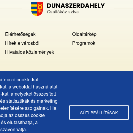
Footer
Elérhetőségek
Oldaltérkép
MENU
Hírek a városból
Programok
Hivatalos közlemények
származó cookie-kat
Copyright © Dunaszerdahely város, 2025
at, a weboldal használatát
web design:
epix media
-kat, amelyeket összesített
s statisztikák és marketing
jelenítésére szolgálnak. Ha
SÜTI BEÁLLÍTÁSOK
dja az összes cookie
rdahely.Varos
és elutasíthatja, a
sszavonhatja.
ahelyvaros/