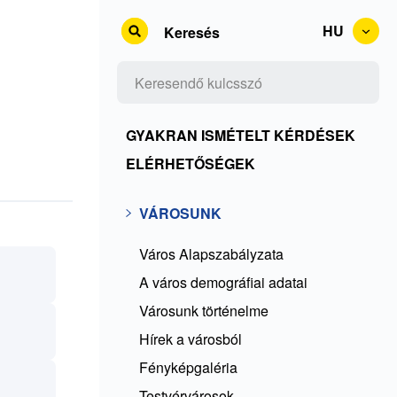
HU
Keresés
Kontakty
GYAKRAN ISMÉTELT KÉRDÉSEK
+
ELÉRHETŐSÉGEK
Rss
Városunk
VÁROSUNK
+
ČKO
Város Alapszabályzata
A város demográfiai adatai
Városunk történelme
Hírek a városból
Fényképgaléria
Testvérvárosok