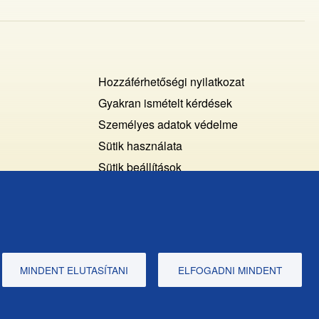
Footer
Hozzáférhetőségi nyilatkozat
Cookies
Gyakran ismételt kérdések
Személyes adatok védelme
+
Sütik használata
ochrana
Sütik beállítások
osobných
Javaslatok és visszajelzések
udajov
MINDENT ELUTASÍTANI
ELFOGADNI MINDENT