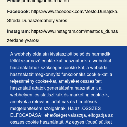
Email:
primator@dunstreda.eu
Facebook:
https://www.facebook.com/Mesto.Dunajska.
Streda.Dunaszerdahely.Varos
Instagram:
https://www.instagram.com/mestods_dunas
zerdahelyvaros/
A webhely oldalain kiválasztott belső és harmadik
Footer
Hozzáférhetőségi nyilatkozat
féltől származó cookie-kat használunk: a weboldal
Cookies
Gyakran ismételt kérdések
használatához szükséges cookie-kat, a weboldal
használatát megkönnyítő funkcionális cookie-kat, a
Személyes adatok védelme
+
teljesítmény cookie-kat, amelyeket összesített
Sütik használata
ochrana
használati adatok generálására használunk a
Sütik beállítások
webhelyen, és statisztikák és marketing cookie-k,
osobných
Javaslatok és visszajelzések
amelyek a releváns tartalmak és hirdetések
udajov
megjelenítésére szolgálnak. Ha az „ÖSSZES
ELFOGADÁSA” lehetőséget választja, elfogadja az
Footer
Elérhetőségek
összes cookie használatát. Az egyes típusú sütiket