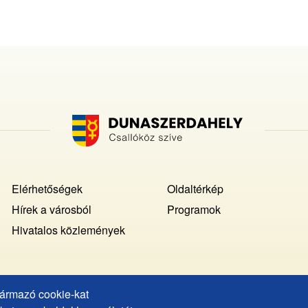
Footer
Elérhetőségek
Oldaltérkép
MENU
Hírek a városból
Programok
Hivatalos közlemények
származó cookie-kat
Copyright © Dunaszerdahely város, 2025