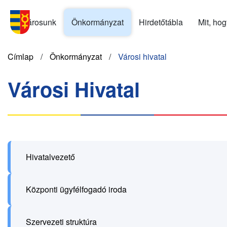
Ugrás
Menu
a
Városunk
Önkormányzat
Hirdetőtábla
Mit, ho
SK
tartalomra
Morzsa
Címlap
Önkormányzat
Városi hivatal
Városi Hivatal
Hivatalvezető
Központi ügyfélfogadó iroda
Szervezeti struktúra