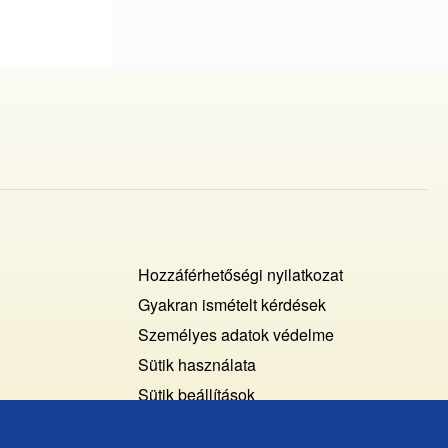
Footer
Hozzáférhetőségi nyilatkozat
Cookies
Gyakran ismételt kérdések
Személyes adatok védelme
+
Sütik használata
ochrana
Sütik beállítások
osobných
Javaslatok és visszajelzések