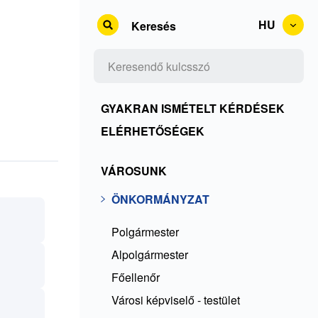
HU
Keresés
Kontakty
GYAKRAN ISMÉTELT KÉRDÉSEK
+
ELÉRHETŐSÉGEK
Rss
Önkormányzat
VÁROSUNK
+
ČKO
ÖNKORMÁNYZAT
Polgármester
Alpolgármester
Főellenőr
Városi képviselő - testület