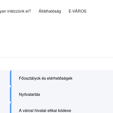
gyan intézzünk el?
Átláthatóság
E-VÁROS
Főosztályok és elérhetőségek
Nyitvatartás
A városi hivatal etikai kódexe