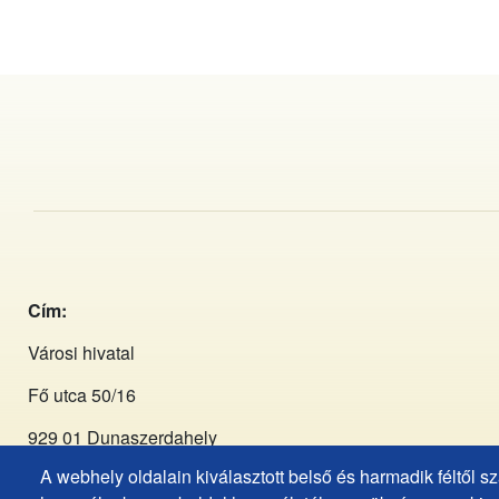
Cím:
Városi hivatal
Fő utca 50/16
929 01 Dunaszerdahely
A webhely oldalain kiválasztott belső és harmadik féltől 
Tel:
+421 (031) 590 3911