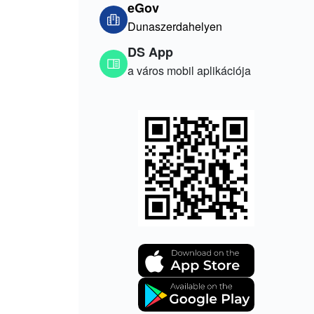
eGov
Dunaszerdahelyen
DS App
a város mobil aplikációja