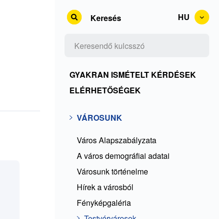
HU
Keresés
Kontakty
GYAKRAN ISMÉTELT KÉRDÉSEK
+
ELÉRHETŐSÉGEK
Rss
Városunk
VÁROSUNK
+
ČKO
Város Alapszabályzata
A város demográfiai adatai
Városunk történelme
Hírek a városból
Fényképgaléria
Testvérvárosok