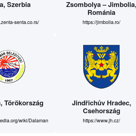
a, Szerbia
Zsombolya – Jimbolia
Románia
.zenta-senta.co.rs/
https://jimbolia.ro/
, Törökország
Jindřichův Hradec,
Csehország
ipedia.org/wiki/Dalaman
https://www.jh.cz/