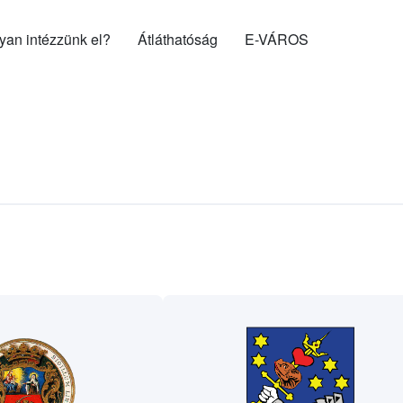
gyan intézzünk el?
Átláthatóság
E-VÁROS