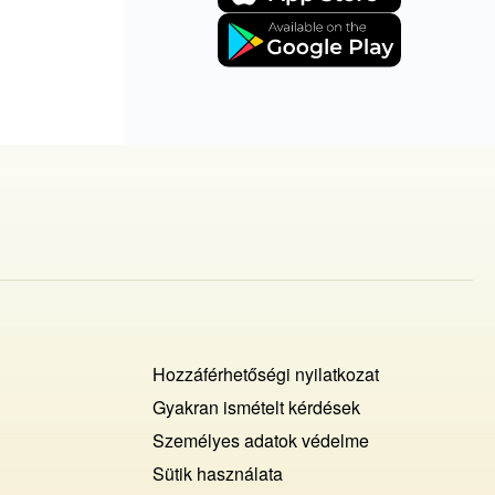
Footer
Hozzáférhetőségi nyilatkozat
Cookies
Gyakran ismételt kérdések
Személyes adatok védelme
+
Sütik használata
ochrana