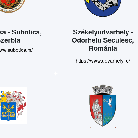
a - Subotica,
Székelyudvarhely -
zerbia
Odorheiu Secuiesc,
Románia
www.subotica.rs/
https://www.udvarhely.ro/