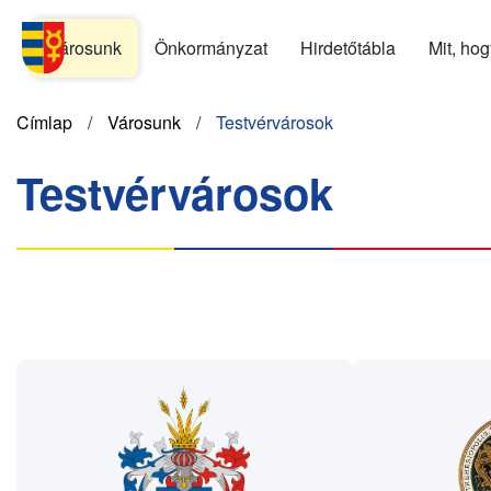
Ugrás
Menu
a
Városunk
Önkormányzat
Hirdetőtábla
Mit, ho
SK
tartalomra
Morzsa
Címlap
Városunk
Testvérvárosok
Testvérvárosok