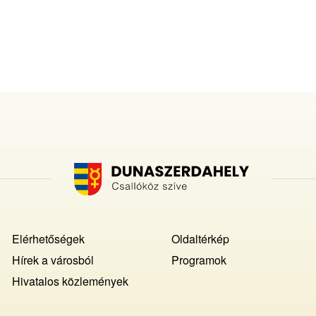
Footer
Elérhetőségek
Oldaltérkép
MENU
Hírek a városból
Programok
Hivatalos közlemények