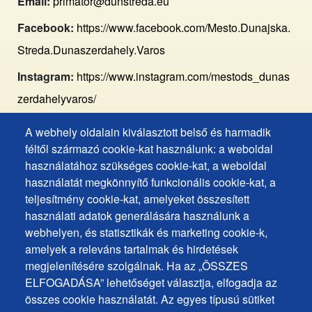
Email:
primator@dunstreda.eu
Facebook:
https://www.facebook.com/Mesto.Dunajska.
Streda.Dunaszerdahely.Varos
Instagram:
https://www.instagram.com/mestods_dunas
zerdahelyvaros/
A webhely oldalain kiválasztott belső és harmadik
Footer
Hozzáférhetőségi nyilatkozat
féltől származó cookie-kat használunk: a weboldal
Cookies
Gyakran ismételt kérdések
használatához szükséges cookie-kat, a weboldal
használatát megkönnyítő funkcionális cookie-kat, a
Személyes adatok védelme
+
teljesítmény cookie-kat, amelyeket összesített
Sütik használata
ochrana
használati adatok generálására használunk a
Sütik beállítások
webhelyen, és statisztikák és marketing cookie-k,
osobných
Javaslatok és visszajelzések
amelyek a releváns tartalmak és hirdetések
udajov
megjelenítésére szolgálnak. Ha az „ÖSSZES
ELFOGADÁSA” lehetőséget választja, elfogadja az
Footer
Elérhetőségek
összes cookie használatát. Az egyes típusú sütiket