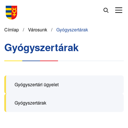
Ugrás
a
tartalomra
Morzsa
Címlap
Városunk
Gyógyszertárak
Gyógyszertárak
Gyógyszertári ügyelet
Gyógyszertárak