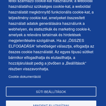
féltől származó cookie-kat használunk: a weboldal
Cookies
Gyakran ismételt kérdések
használatához szükséges cookie-kat, a weboldal
használatát megkönnyítő funkcionális cookie-kat, a
Személyes adatok védelme
+
teljesítmény cookie-kat, amelyeket összesített
Sütik használata
ochrana
használati adatok generálására használunk a
Sütik beállítások
webhelyen, és statisztikák és marketing cookie-k,
osobných
Javaslatok és visszajelzések
amelyek a releváns tartalmak és hirdetések
udajov
megjelenítésére szolgálnak. Ha az „ÖSSZES
ELFOGADÁSA” lehetőséget választja, elfogadja az
Footer
Elérhetőségek
összes cookie használatát. Az egyes típusú sütiket
MENU
Oldaltérkép
bármikor elfogadhatja és elutasíthatja, a
hozzájárulását pedig a jövőben a „Beállítások”
Hírek a városból
részben visszavonhatja.
Programok
Cookie-dokumentáció
Hivatalos közlemények
SÜTI BEÁLLÍTÁSOK
Copyright © Dunaszerdahely város, 2025
MINDENT ELUTASÍTANI