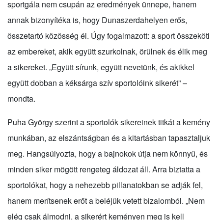
sportgála nem csupán az eredmények ünnepe, hanem
annak bizonyítéka is, hogy Dunaszerdahelyen erős,
összetartó közösség él. Úgy fogalmazott: a sport összeköti
az embereket, akik együtt szurkolnak, örülnek és élik meg
a sikereket. „Együtt sírunk, együtt nevetünk, és akikkel
együtt dobban a kéksárga szív sportolóink sikerét” –
mondta.
Puha György szerint a sportolók sikereinek titkát a kemény
munkában, az elszántságban és a kitartásban tapasztaljuk
meg. Hangsúlyozta, hogy a bajnokok útja nem könnyű, és
minden siker mögött rengeteg áldozat áll. Arra biztatta a
sportolókat, hogy a nehezebb pillanatokban se adják fel,
hanem merítsenek erőt a beléjük vetett bizalomból. „Nem
elég csak álmodni, a sikerért keményen meg is kell