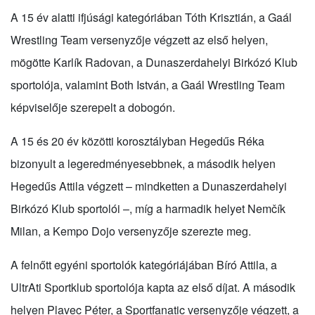
A 15 év alatti ifjúsági kategóriában Tóth Krisztián, a Gaál
Wrestling Team versenyzője végzett az első helyen,
mögötte Karlík Radovan, a Dunaszerdahelyi Birkózó Klub
sportolója, valamint Both István, a Gaál Wrestling Team
képviselője szerepelt a dobogón.
A 15 és 20 év közötti korosztályban Hegedűs Réka
bizonyult a legeredményesebbnek, a második helyen
Hegedűs Attila végzett – mindketten a Dunaszerdahelyi
Birkózó Klub sportolói –, míg a harmadik helyet Nemčík
Milan, a Kempo Dojo versenyzője szerezte meg.
A felnőtt egyéni sportolók kategóriájában Bíró Attila, a
UltrAti Sportklub sportolója kapta az első díjat. A második
helyen Plavec Péter, a Sportfanatic versenyzője végzett, a