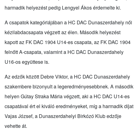
harmadik helyezést pedig Lengyel Ákos érdemelte ki.
A csapatok kategóriájában a HC DAC Dunaszerdahely női
kézilabdacsapata végzett az élen. Második helyezést
kapott az FK DAC 1904 U14-es csapata, az FK DAC 1904
felnőtt A-csapata, valamint a HC DAC Dunaszerdahely
U16-os együttese is.
Az edzők között Debre Viktor, a HC DAC Dunaszerdahely
szakembere bizonyult a legeredményesebbnek. A második
helyen Gútay Straka Mária végzett, aki a HC DAC U14-es
csapatával ért el kiváló eredményeket, míg a harmadik díjat
Vajas József, a Dunaszerdahelyi Birkózó Klub edzője
vehette át.