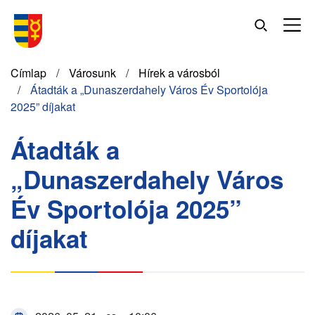
Ugrás
a
tartalomra
Morzsa
Címlap
Városunk
Hírek a városból
Átadták a „Dunaszerdahely Város Év Sportolója
2025” díjakat
Átadták a
„Dunaszerdahely Város
Év Sportolója 2025”
díjakat