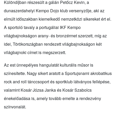
Különdíjban részesült a gálán Petőcz Kevin, a
dunaszerdahelyi Kempo Dojo klub versenyzője, aki az
elmúlt időszakban kiemelkedő nemzetközi sikereket ért el.
A sportoló tavaly a portugáliai IKF Kempo
világbajnokságon arany- és bronzérmet szerzett, míg az
idei, Törökországban rendezett világbajnokságon két
világbajnoki címet is megszerzett.
Az est ünnepélyes hangulatát kulturális műsor is
színesítette. Nagy sikert aratott a Sportujsnami akrobatikus
rock and roll tánccsoport és sportklub látványos fellépése,
valamint Kosár Józsa Janka és Kosár Szabolcs
énekelőadása is, amely tovább emelte a rendezvény
színvonalát.