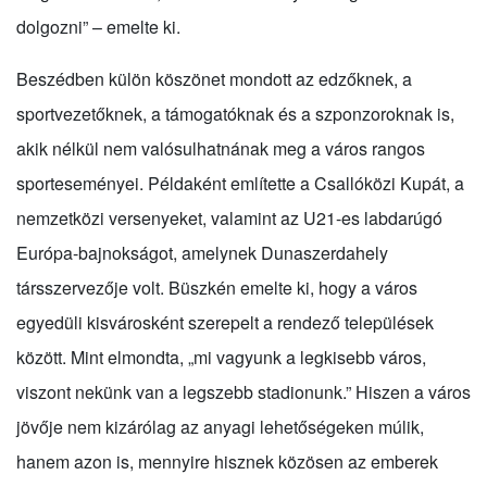
dolgozni” – emelte ki.
Beszédben külön köszönet mondott az edzőknek, a
sportvezetőknek, a támogatóknak és a szponzoroknak is,
akik nélkül nem valósulhatnának meg a város rangos
sporteseményei. Példaként említette a Csallóközi Kupát, a
nemzetközi versenyeket, valamint az U21-es labdarúgó
Európa-bajnokságot, amelynek Dunaszerdahely
társszervezője volt. Büszkén emelte ki, hogy a város
egyedüli kisvárosként szerepelt a rendező települések
között. Mint elmondta, „mi vagyunk a legkisebb város,
viszont nekünk van a legszebb stadionunk.” Hiszen a város
jövője nem kizárólag az anyagi lehetőségeken múlik,
hanem azon is, mennyire hisznek közösen az emberek