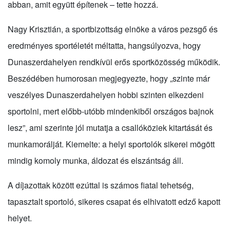
abban, amit együtt építenek – tette hozzá.
Nagy Krisztián, a sportbizottság elnöke a város pezsgő és
eredményes sportéletét méltatta, hangsúlyozva, hogy
Dunaszerdahelyen rendkívül erős sportközösség működik.
Beszédében humorosan megjegyezte, hogy „szinte már
veszélyes Dunaszerdahelyen hobbi szinten elkezdeni
sportolni, mert előbb-utóbb mindenkiből országos bajnok
lesz”, ami szerinte jól mutatja a csallóköziek kitartását és
munkamorálját. Kiemelte: a helyi sportolók sikerei mögött
mindig komoly munka, áldozat és elszántság áll.
A díjazottak között ezúttal is számos fiatal tehetség,
tapasztalt sportoló, sikeres csapat és elhivatott edző kapott
helyet.