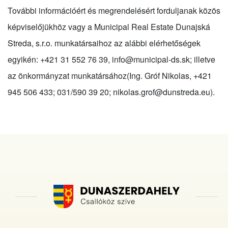
További információért és megrendelésért forduljanak közös
képviselőjükhöz vagy a Municipal Real Estate Dunajská
Streda, s.r.o. munkatársaihoz az alábbi elérhetőségek
egyikén: +421 31 552 76 39,
info
@
municipal-ds.sk
; illetve
az önkormányzat munkatársához(Ing. Gróf Nikolas, +421
945 506 433; 031/590 39 20;
nikolas.grof
@
dunstreda.eu
).