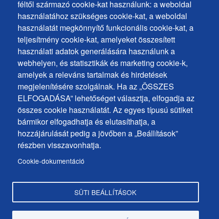
Footer
Hozzáférhetőségi nyilatkozat
féltől származó cookie-kat használunk: a weboldal
Cookies
Gyakran ismételt kérdések
használatához szükséges cookie-kat, a weboldal
használatát megkönnyítő funkcionális cookie-kat, a
Személyes adatok védelme
+
teljesítmény cookie-kat, amelyeket összesített
Sütik használata
ochrana
használati adatok generálására használunk a
Sütik beállítások
webhelyen, és statisztikák és marketing cookie-k,
osobných
Javaslatok és visszajelzések
amelyek a releváns tartalmak és hirdetések
udajov
megjelenítésére szolgálnak. Ha az „ÖSSZES
ELFOGADÁSA” lehetőséget választja, elfogadja az
Footer
Elérhetőségek
összes cookie használatát. Az egyes típusú sütiket
MENU
Oldaltérkép
bármikor elfogadhatja és elutasíthatja, a
hozzájárulását pedig a jövőben a „Beállítások”
Hírek a városból
részben visszavonhatja.
Programok
Cookie-dokumentáció
Hivatalos közlemények
SÜTI BEÁLLÍTÁSOK
Copyright © Dunaszerdahely város, 2025