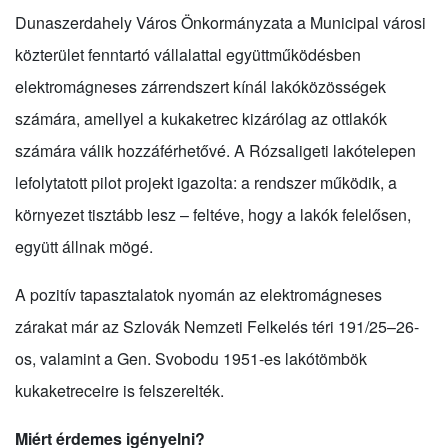
Dunaszerdahely Város Önkormányzata a Municipal városi
közterület fenntartó vállalattal együttműködésben
elektromágneses zárrendszert kínál lakóközösségek
számára, amellyel a kukaketrec kizárólag az ottlakók
számára válik hozzáférhetővé. A Rózsaligeti lakótelepen
lefolytatott pilot projekt igazolta: a rendszer működik, a
környezet tisztább lesz – feltéve, hogy a lakók felelősen,
együtt állnak mögé.
A pozitív tapasztalatok nyomán az elektromágneses
zárakat már az Szlovák Nemzeti Felkelés téri 191/25–26-
os, valamint a Gen. Svobodu 1951-es lakótömbök
kukaketreceire is felszerelték.
Miért érdemes igényelni?