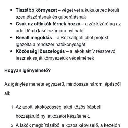
Tisztább környezet
– véget vet a kukaketrec körüli
szemétszórásnak és guberálásnak
Csak az ottlakók férnek hozzá
– a zár kizárólag az
adott tömb lakói számára nyitható
Bevált megoldás
– a Rózsaligeti pilot projekt
igazolta a rendszer hatékonyságát
Közösségi összefogás
– a lakók aktív résztvevői
lesznek saját környezetük védelmének
Hogyan igényelhető?
Az igénylés menete egyszerű, mindössze három lépésből
áll:
Az adott lakóközösség lakói közös írásbeli
hozzájáruló nyilatkozatot készítenek.
A lakók megbízásából a közös képviselő, a kezelőn