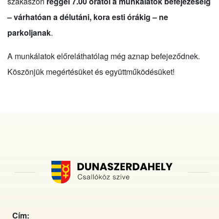
szakaszon
reggel 7.00 órától a munkálatok befejezéséig
– várhatóan a délutáni, kora esti órákig – ne
parkoljanak
.
A munkálatok előreláthatólag még aznap befejeződnek.
Köszönjük megértésüket és együttműködésüket!
Cím: