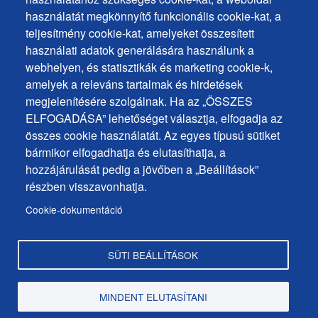
Cookies
használatát megkönnyítő funkcionális cookie-kat, a
Személyes adatok védelme
+
teljesítmény cookie-kat, amelyeket összesített
Sütik használata
ochrana
használati adatok generálására használunk a
Sütik beállítások
webhelyen, és statisztikák és marketing cookie-k,
osobných
Javaslatok és visszajelzések
amelyek a releváns tartalmak és hirdetések
udajov
megjelenítésére szolgálnak. Ha az „ÖSSZES
ELFOGADÁSA” lehetőséget választja, elfogadja az
Footer
Elérhetőségek
összes cookie használatát. Az egyes típusú sütiket
MENU
Oldaltérkép
bármikor elfogadhatja és elutasíthatja, a
hozzájárulását pedig a jövőben a „Beállítások”
Hírek a városból
részben visszavonhatja.
Programok
Cookie-dokumentáció
Hivatalos közlemények
SÜTI BEÁLLÍTÁSOK
Copyright © Dunaszerdahely város, 2025
MINDENT ELUTASÍTANI