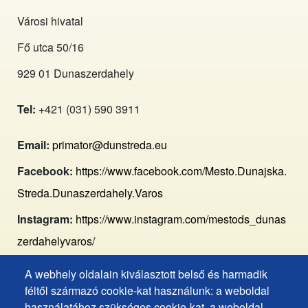
Városi hivatal
Fő utca 50/16
929 01 Dunaszerdahely
Tel:
+421 (031) 590 3911
Email:
primator@dunstreda.eu
Facebook:
https://www.facebook.com/Mesto.Dunajska.
Streda.Dunaszerdahely.Varos
Instagram:
https://www.instagram.com/mestods_dunas
zerdahelyvaros/
A webhely oldalain kiválasztott belső és harmadik
Footer
Hozzáférhetőségi nyilatkozat
féltől származó cookie-kat használunk: a weboldal
Gyakran ismételt kérdések
használatához szükséges cookie-kat, a weboldal